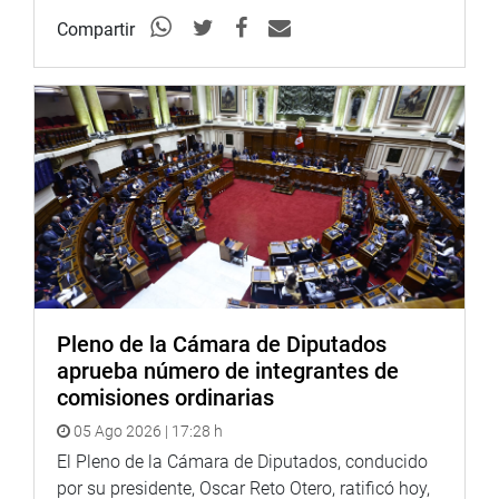
que presidieron el Congreso y el Senado, entre ellas
Francisco García Calderón, Francisco Rosas, Luis Alberto
Compartir
Sánchez y José Matías Manzanilla; además del héroe
nacional José Gálvez, vinculado al Convictorio de San
Carlos y al pensamiento académico sanmarquino.
Rospigliosi también recordó a las primeras mujeres
parlamentarias del Perú elegidas en 1956, entre ellas las
profesoras sanmarquinas Alicia y Lola Blanco
Montesinos, Juana Ubilluz Panduro y la abogada María
Mercedes Colina Lozano, quienes —subrayó— abrieron el
camino para la participación política de la mujer peruana.
“San Marcos ha sido y sigue siendo, como señaló Mario
Pleno de la Cámara de Diputados
Vargas Llosa, un semillero de ideas y valores, una
aprueba número de integrantes de
formadora de eminencias”, expresó.
comisiones ordinarias
Finalmente, el presidente encargado del Congreso
05 Ago 2026 | 17:28 h
reafirmó el compromiso del Poder Legislativo con la
El Pleno de la Cámara de Diputados, conducido
educación pública de calidad, la investigación científica y
por su presidente, Oscar Reto Otero, ratificó hoy,