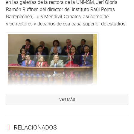
en las galerías de la rectora de la UNMSM, Jerí Gloria
Ramón Ruffner; del director del Instituto Raúl Porras
Barrenechea, Luis Mendivil-Canales; así como de
vicerrectores y decanos de esa casa superior de estudios.
Autoridades de UNMSM presentes en el hemiciclo de
VER MÁS
sesiones
Durante su alocución, Rospigliosi Capurro señaló que la
representación nacional rinde homenaje a las
RELACIONADOS
generaciones de maestros que, desde las aulas y