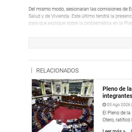
Del mismo modo, sesionaran las comisiones de Eco
Salud y de Vivienda. Este último tendrá la prese
para que explique sobre la problemática en la Pla
PRENSA-CONGRESO*
Puede encontrar más información en nuestra pági
http://www.congreso.gob.pe/
RELACIONADOS
Facebook: https://www.facebook.com/congresodel
https://www.facebook.com/congresodelarepublica
Pleno de l
Twitter: https://twitter.com/congresoperu https://
integrante
05 Ago 2026 |
Youtube: http://www.youtube.com/congresoperu
El Pleno de l
http://www.youtube.com/congresoperu
Otero, ratificó
Leer más >