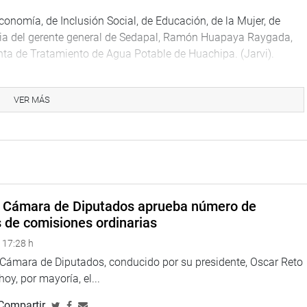
nomía, de Inclusión Social, de Educación, de la Mujer, de
ncia del gerente general de Sedapal, Ramón Huapaya Raygada,
nta de Tratamiento de Agua Potable de Huachipa. (Jarvi).
VER MÁS
na web y redes sociales.
arepublicadelperu?fref=ts
delperu?fref=ts
a Cámara de Diputados aprueba número de
twitter.com/congresoperu
s de comisiones ordinarias
 17:28 h
a Cámara de Diputados, conducido por su presidente, Oscar Reto
 hoy, por mayoría, el...
Compartir