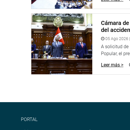
Cámara de 
del accide
05 Ago 2026 |
A solicitud d
Popular, el pr
Leer más >
PORTAL