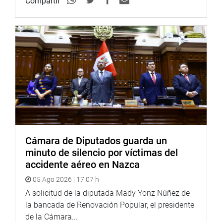
Al respecto, Ugarte Ubilluz informó que el 30 de octubre
Compartir
pasado se suscribió el convenio con la UNI para la
adquisición de 47 plantas de oxígeno, el cual exigía que
luego de transferir el dinero, el 24 diciembre, tenían 30
días para entregar el producto, pero eso no se realizó ni
en enero ni en febrero.
“La UNI entregó 18 plantas. De ellas 3 están incompletas,
pero nosotros procedimos a la recesión del convenio y
entramos a conciliación y fue aceptado por la UNI.
Hemos pagado 42 millones de soles por 18 plantas y les
dijimos que si tienen más plantas las incluyan en el
proceso de conciliación y resolvamos el tema de la mejor
Cámara de Diputados guarda un
manera entre entidades públicas”, dijo el ministro.
minuto de silencio por víctimas del
accidente aéreo en Nazca
Agregó que la rectora de la UNI entendió y en el marco del
05 Ago 2026 | 17:07 h
proceso de conciliación –el 12 de mayo– se suscribió el
A solicitud de la diputada Mady Yonz Núñez de
acta de acuerdo de conciliación con la entrega de las 15
la bancada de Renovación Popular, el presidente
de las 18 plantas que están instaladas. Además, se
de la Cámara...
comprometieron a entregar las 3 que estaban