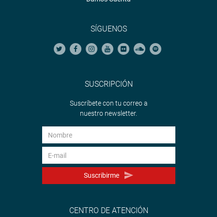
de urgencia. “Entonces vamos a tener el reglamento de la
ley aprobado y con presupuesto para su financiamiento”,
señaló.
SÍGUENOS
En su intervención, la congresista Jesús del Carmen
Núñez (Frepap) preguntó sobre los hospitales temporales.
“¿Cuántos se han implementado?, ¿cuántos atienden? y
¿cuál es el costo para el Estado?, ¿cuántos hospitales
SUSCRIPCIÓN
cuentan con cánulas nasales y en qué regiones?”.
Suscríbete con tu correo a
Por su lado, Tania Rodas advirtió que lo que nosotros
nuestro newsletter.
vemos es que hay el ventilador o está ahí la cama UCI,
pero falta el recurso humano, falta la infraestructura y
cuando vamos a la Autoridad de la Reconstrucción con
Cambios o a Pronis vemos que no hay presupuesto.
Coincidió con ello el parlamentario Manuel Merino de
Suscribirme
Lama al expresar su preocupación por la falta de médicos
intensivistas, por tanto, planteo la posibilidad de hacer
convenios internacionales con países que ya están
CENTRO DE ATENCIÓN