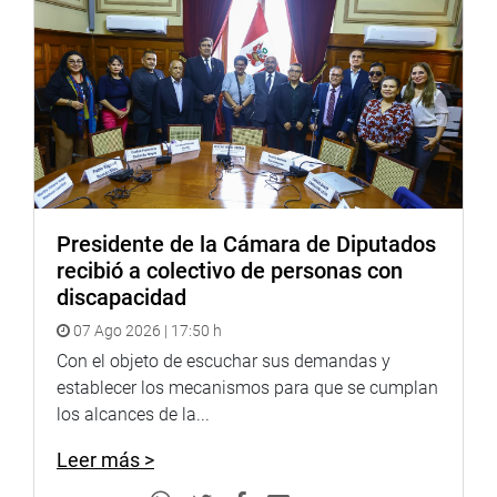
Por El embajador ruso, Andrei Guskov, resaltó el buen
momento por el que atraviesan las relaciones bilaterales
entre Perú y Rusia, remarcando que el intercambio
comercial ha crecido de enero hasta setiembre de este
año en 40 por ciento.
Guskov invitó a los peruanos a visitar Rusia con ocasión
de la participación de la selección en el Mundial de
Fútbol. Dijo que a la selección peruana no le faltará
Presidente de la Cámara de Diputados
hinchas porque los rusos seguramente alentarán al Perú,
recibió a colectivo de personas con
teniendo en cuenta que el futbolista Jefferson Farfán es
discapacidad
admirado en su país.
07 Ago 2026 | 17:50 h
Entre los Platos típicos que son exhibidos están el
Con el objeto de escuchar sus demandas y
Alforfón con Cetas, Bife Strogonoff, empanadas con col y
establecer los mecanismos para que se cumplan
huevos, torta Medokiv, canapé con caviar rojo, ensalada
los alcances de la...
vinegret, pollo relleno con pistachos, salazones: pepinos
tomates y col fermentada.
Leer más >
También se observó fotografías de ciudades y paisajes