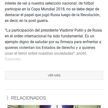
interés de ver a nuestra selección nacional de fútbol
participar en la Copa Mundial 2018, no se debe dejar de
destacar el papel que jugó Rusia luego de la Revolución,
es decir, en la post guerra.
“La participación del presidente Vladimir Putín y de Rusia
en el orden internacional ha sido fundamental. Es un
ejemplo digno de saludar por su firmeza para enfrentar a
quienes violentan los Estados de derecho y a quienes
usan el terror sobre nuestras sociedades”, anotó
Galarreta.
Respecto al evento, el presidente del Congreso dijo que la
exposición fotográfica y gastronómica servirá para unir a
VER MÁS
dos pueblos y dos costumbres, en referencia a Rusia y
Perú.
“Estoy seguro que muchos vamos aprender bastante de
RELACIONADOS
este evento”, indicó Galarreta.