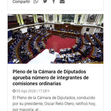
Compartir
de los principales sitios turísticos de Rusia.
En la reunión también estuvieron el primer vicepresidente
del Congreso, Mario Mantilla, los legisladores Edwin
Vergara, Karina Beteta, Milagros Takayama, entre otros.
PRENSA-CONGRESO
CENTRO DE NOTICIAS
Pleno de la Cámara de Diputados
PRENSA-CONGRESO 6-12-17
aprueba número de integrantes de
comisiones ordinarias
05 Ago 2026 | 17:28 h
Puede encontrar más información en nuestra página web
El Pleno de la Cámara de Diputados, conducido
y redes sociales.
por su presidente, Oscar Reto Otero, ratificó hoy,
https://web.facebook.com/CongresoPeru/
por mayoría, el...