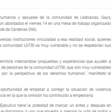
 humanos y sexuales de la comunidad de Lesbianas, Gays,
eron abordados el viernes 14 en una mesa de trabajo organizado
nde de Cárdenas (NA).
versas instituciones vinculadas a esa realidad social, quienes
 la comunidad LGTBI es muy vulnerable y no se respetarían sus
permitirá intercambiar propuestas y experiencias que ayuden a
es de personas de la comunidad LGTBI, que son muy vulnerables
 por la perspectiva de los derechos humanos”, manifestó el
 oportunidad de empezar a corregir la situación de violencia
cia en la que la omisión ha contribuido a empeorarla.
 Ejecutivo tiene la potestad de marcar un antes y después en
que discrimina o uno que apuesta a mejorar la vida de todos y