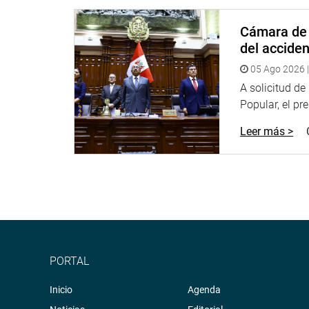
Cámara de 
del accide
05 Ago 2026 |
A solicitud d
Popular, el pr
Leer más >
PORTAL
Inicio
Agenda