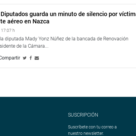
Diputados guarda un minuto de silencio por vícti
nte aéreo en Nazca
 17:07 h
e la diputada Mady Yonz Núñez de la bancada de Renovación
esidente de la Cámara...
Compartir
SUSCRIPCIÓN
Suscríbete con tu correo a
nuestro newsletter.