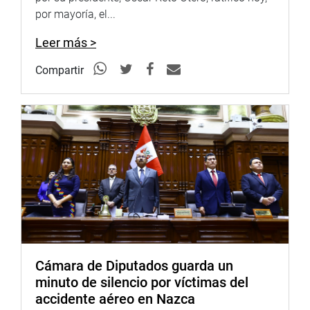
Ambiental, Aldeas Infantiles; CEDRO, el Centro de
por mayoría, el...
Investigación Tecnológicas y Medioambientales, la
asociación benéfica PRISMA y el Grupo de Análisis para
Leer más >
el Desarrollo.
Compartir
Indicó que existe una dirección y fiscalización que se
encarga del monitoreo y seguimiento al uso de los
recursos recibidos.
ARCHIVAN TRATADOS
En la segunda sesión ordinaria fue aprobado el
predictamen de archivo recaído en el Tratado
Internacional Ejecutivo N.° 21/2021-2026, que ratifica el
Documento de Proyecto Revisión K del Documento de
Proyecto AD/PER/02/G34 Sistema de Monitoreo de
Cultivos Ilícitos en el Perú.
Cámara de Diputados guarda un
minuto de silencio por víctimas del
Fue con la aprobación de la mayoría de los integrantes de
accidente aéreo en Nazca
la comisión por considerar que el dictamen en referencia