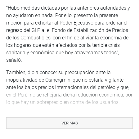
“Hubo medidas dictadas por las anteriores autoridades y
no ayudaron en nada. Por ello, presento la presente
moción para exhortar al Poder Ejecutivo para ordenar el
regreso del GLP al el Fondo de Estabilización de Precios
de los Combustibles, con el fin de aliviar la economía de
los hogares que están afectados por la terrible crisis
sanitaria y económica que hoy atravesamos todos”,
señaló.
También, dio a conocer su preocupación ante la
inoperatividad de Osinergmin, que no estaría vigilante
ante los bajos precios internacionales del petróleo y que,
en el Perú, no se reflejaría dicha reducción económica, por
lo que hay un sobreprecio en contra de los usuarios.
Luego de la sustentación de la moción, la congresista
Martha Chávez Cossio (FP) refirió estar de acuerdo con la
VER MÁS
iniciativa de la moción, pero señaló que ante dicha
decisión se debería estar vigilantes para evitar