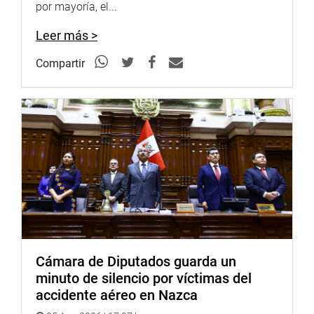
de Energía y Minas, y a Osinergim, para que realicen los
por mayoría, el...
ajustes pertinentes y se cumpla su rol de fiscalización a
efectos de que el Fondo de Estabilización genere un
Leer más >
impacto a favor de la economía familiar de los peruanos.
Compartir
Asimismo, se incidió en la necesidad de estar atentos a
los impactos de la volatilidad de los precios
internacionales del petróleo y sus derivados como el GLP.
Finalmente, la Moción 14089 fue aprobada por 92 votos a
favor, 1 en contra y 1 abstención.
OFICINA DE COMUNICACIONES
Cámara de Diputados guarda un
minuto de silencio por víctimas del
accidente aéreo en Nazca