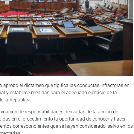
o aprobó el dictamen que tipifica las conductas infractoras en
al y establece medidas para el adecuado ejercicio de la
e la República.
erminación de responsabilidades derivadas de la acción de
didas en el procedimiento la oportunidad de conocer y hacer
entos correspondientes que se hayan considerado, salvo en los
mentarias.