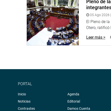
Pleno de l
integrante
05 Ago 2026 |
El Pleno de l
Otero, ratificó
Leer más >
PORTAL
Inicio
Agenda
Noticias
Editorial
Contrastes
Damos Cuenta