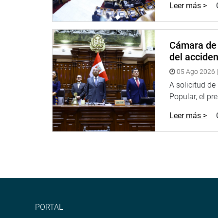
monetarios de sus socios usuarios-propietarios, l
Leer más >
con visión empresarial», señaló.
OFICINA DE COMUNICACIONES
Cámara de 
del accide
05 Ago 2026 |
A solicitud d
Popular, el pr
Leer más >
PORTAL