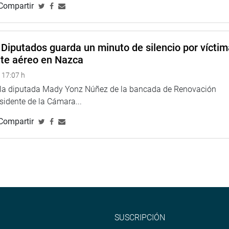
o cual debe conducirlos a un crecimiento y desarrollo sostenible
Compartir
Diputados guarda un minuto de silencio por vícti
nte aéreo en Nazca
 17:07 h
e la diputada Mady Yonz Núñez de la bancada de Renovación
esidente de la Cámara...
Compartir
SUSCRIPCIÓN