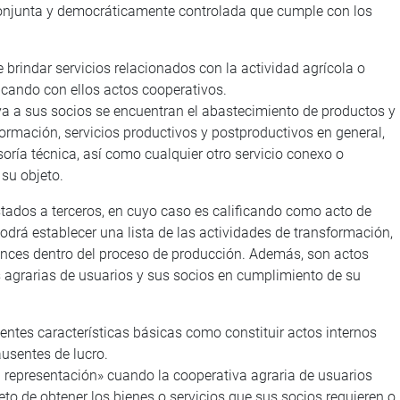
onjunta y democráticamente controlada que cumple con los
 brindar servicios relacionados con la actividad agrícola o
ticando con ellos actos cooperativos.
iva a sus socios se encuentran el abastecimiento de productos y
formación, servicios productivos y postproductivos en general,
oría técnica, así como cualquier otro servicio conexo o
su objeto.
tados a terceros, en cuyo caso es calificando como acto de
drá establecer una lista de las actividades de transformación,
cances dentro del proceso de producción. Además, son actos
s agrarias de usuarios y sus socios en cumplimiento de su
ientes características básicas como constituir actos internos
ausentes de lucro.
 representación» cuando la cooperativa agraria de usuarios
eto de obtener los bienes o servicios que sus socios requieren o