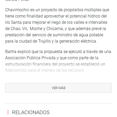
Chavimochic es un proyecto de propósitos múltiples que
tiene como finalidad aprovechar el potencial hídrico del
río Santa para mejorar el riego de los valles e intervalles
de Chao, Vir,. Moche y Chicama, y que además prevé la
prestación del servicio de suministro de agua potable
para la ciudad de Trujillo y la generación eléctrica.
Bartra explicó que la propuesta se ejecutó a través de una
Asociación Pública Privada y que como parte de la
estructuración financiera del proyecto se estableció un
fideicomiso para el manejo de los recursos.
En la actualidad, la obra se encuentra paralizada debido
al incumplimiento, por parte del gobierno Regional de La
VER MÁS
Libertad, de entregar el control del proyecto antes de
iniciar los trabajos de construcción. Por esa situación el
concesionario solicitó la suspensión anticipada del
RELACIONADOS
contrato, y más adelante presentó una demanda arbitral.