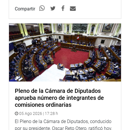
Zanatti, ex funcionario del PECH; Gonzalo Luis Pita
Chávez, Jefe de proyectos en Proinversión; Carlos Miguel
Compartir
Puga Pomareda, Presidente del Comité Pro Integración y
Gibran José Loor Campoverde, representante legal de la
Concesionaria Chavimochic SAC.
Añadió que la falta de la entrega del control del proyecto
generó que se paralizaran las obras hidráulicas mayores,
la invocación de caducidad de contrato por parte del
concesionario, y el inicio de un proceso de arbitraje bajo
las reglas de la Comisión de las Naciones Unidas para el
Desarrollo Mercantil Internacional (CNUDMI).
La presidenta de la comisión se refirió a la presunta
Pleno de la Cámara de Diputados
comisión de los delitos de usurpación de funciones y
aprueba número de integrantes de
omisión de actos funcionales cometidos por funcionarios,
comisiones ordinarias
pero por la antigüedad del caso la acción penal está
05 Ago 2026 | 17:28 h
prescrita. (MED)
El Pleno de la Cámara de Diputados, conducido
PRENSA CONGRESO
por su presidente, Oscar Reto Otero, ratificó hoy,