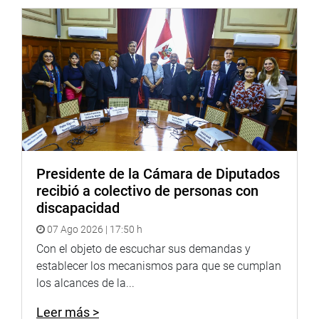
Un último abono realizado al concesionario fue de 226
millones 100 mil dólares el 6 de abril del 2017 y dos
meses después, el 23 de junio del mismo año, presentó
una propuesta de adenda para modificar el contrato.
LOS HECHOS
La congresista liberteña dijo que la comisión a su cargo
encontró varios hechos relevantes del proceso de
concesión durante su investigación, entre ellos el
Presidente de la Cámara de Diputados
incumplimiento en la entrega de terrenos por parte del
recibió a colectivo de personas con
concedente; la ampliación del cierre financiero; demora en
discapacidad
la contratación de un supervisor, y la propuesta de la
Adenda 2.
07 Ago 2026 | 17:50 h
Con el objeto de escuchar sus demandas y
Dijo que se advierte la existencia de indicios de la
establecer los mecanismos para que se cumplan
presunta comisión de los delitos de colusión agravada y
los alcances de la...
de negociación incompatible por parte de Huber Arnaldo
Vergara Díaz, ex gerente general del PECH; Amilcare Gaita
Leer más >