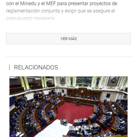
con el Minedu y el MEF para presentar proyectos de
reglamentación conjunta y exigir que se asegure el
presupuesto necesario.
A su turno, los congresistas Alex Paredes y Paul
Gutiérerrez, coincidieron en señalar que la ley aprobada
VER MÁS
tiene como objetivo fortalecer la protección y seguridad
social de los docentes que culminaron su etapa laboral
en la Carrera Pública Magisterial, asegurándoles una
RELACIONADOS
pensión que les permita cubrir sus necesidades básicas y
mantener condiciones de vida adecuadas.
La parlamentaria Ruth Luque también saludó la
aprobación de la ley en mención señalando que es un
reclamo histórico del magisterio, cuyos pensionistas han
percibido durante años ingresos considerados
insuficientes frente al aumento del costo de vida,
solicitando al mismo tiempo su reglamentación por parte
del Gobierno para su inmediata aplicación y mejorar la