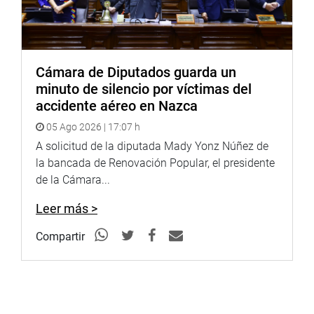
de Pensiones (SPP). Con ello, se busca unificar criterios y
garantizar un ingreso mínimo digno durante la etapa de
jubilación”, manifestó el representante del Consejo
Nacional de Educación.
Cámara de Diputados guarda un
minuto de silencio por víctimas del
OFICINA DE COMUNICACIONES E IMAGEN
accidente aéreo en Nazca
INSTITUCIONAL
05 Ago 2026 | 17:07 h
A solicitud de la diputada Mady Yonz Núñez de
la bancada de Renovación Popular, el presidente
de la Cámara...
Leer más >
Compartir