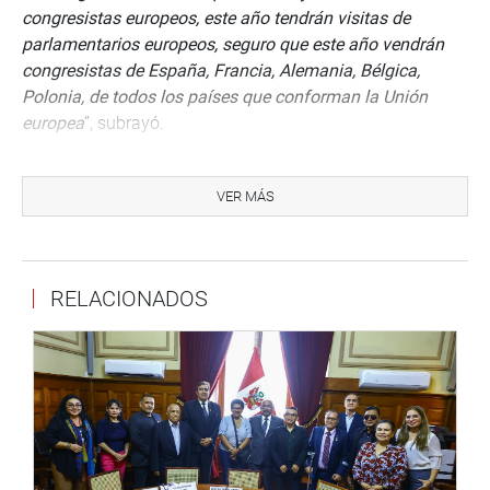
congresistas europeos, este año tendrán visitas de
parlamentarios europeos, seguro que este año vendrán
congresistas de España, Francia, Alemania, Bélgica,
Polonia, de todos los países que conforman la Unión
europea
”, subrayó.
REFORMA POLÍTICA Y ELECTORAL
El diplomático dijo que la Unión Europea también apoya
VER MÁS
de manera directa en temas relacionados con la reforma
política y la reforma electoral con la experiencia de los
países miembro. Además de brindar su apoyo en los
RELACIONADOS
temas de la agenda electoral de nuestro país, como su
participación -con una nutrida misión de observadores-
en el último proceso electoral.
“
A finales de la próxima semana vendrá un congresista
europeo que estuvo aquí encabezando la misión de
observación electoral. Ese grupo importante de
congresistas europeos (está) encabezado por el jefe de la