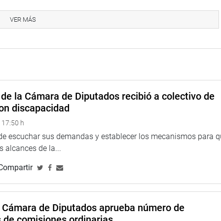
erce la potestad para sancionar por cuanto determina la
e una sanción, teniendo como referencia los hechos
VER MÁS
los órganos del sistema, como resultado de un servicio de
nsabilidad y atribuye la comisión de inflación sujeta a la
se será evaluada y, de corresponder, confirmada.
éctor Maquera Chávez (UPP), aseveró que la potestad
blica se fundamenta en la necesidad de corregir las
de la Cámara de Diputados recibió a colectivo de
daciones para el deslinde de la responsabilidad administrativa
on discapacidad
 17:50 h
rvidores que debían ser procesados o sancionados (dado que
 de escuchar sus demandas y establecer los mecanismos para 
ecesariamente implementan las recomendaciones formuladas o
 alcances de la...
ra adecuada», expresó.
Compartir
a Cámara de Diputados aprueba número de
s de comisiones ordinarias