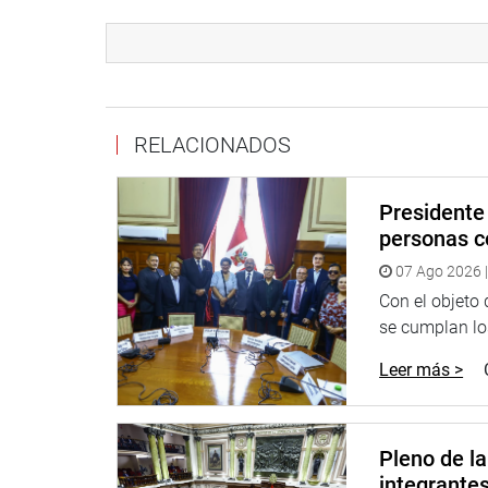
El dictamen plantea que la Contraloría General ej
responsabilidad administrativa funcional e impon
contenidos en los informes que hubieran emitido 
control posterior, en que se identifica dicha respo
referida potestad sancionadora, calificación que 
RELACIONADOS
El presidente de la Comisión de Fiscalización, H
sancionadora de la Contraloría General de la Repú
Presidente 
deficiencias en la implementación de las recomen
personas c
funcional por parte de las propias entidades.
07 Ago 2026 |
«Estas por su cercanía con los funcionarios o se
Con el objeto
habían laborado o continuaban laborando), no n
se cumplan los
no lo hacen en el momento oportuno o de la mane
Leer más >
OFICINA DE COMUNICACIONES
Pleno de l
integrante