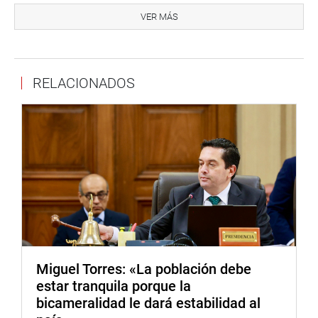
está recorriendo las zonas golpeadas por el lodo y las
VER MÁS
piedras, tales como Otuzco, Gran Chimú, La Esperanza y
Huanchaco, entre otras, a fin de gestionar las acciones
para enfrentar el desabastecimiento de agua,
RELACIONADOS
rehabilitación del puente Virú y fiscalizar que los
alimentos y materiales necesarios lleguen a su destino.
También agradeció la respuesta rápida del Poder
Ejecutivo a su llamado para que un helicóptero esté
permanentemente en Trujillo para labores de rescate y
seguir con vuelos cívicos.
La parlamentaria resaltó que está dispuesta siempre a
colaborar con las autoridades nacionales, regionales y
locales. Además, sostuvo que se está gestionando el
apoyo con maquinaria y alimentos para el caserío de
Miguel Torres: «La población debe
Plazapampa, en Otuzco, el cual ha quedado aislado.
estar tranquila porque la
bicameralidad le dará estabilidad al
De igual manera, abogó para que el Poder Ejecutivo