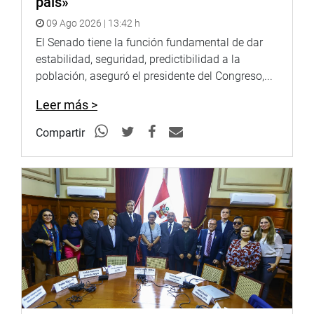
país»
despliegue su máximo esfuerzo y se optimice los
recursos necesarios para contrarrestar los efectos de la
09 Ago 2026 | 13:42 h
violencia de la naturaleza.
El Senado tiene la función fundamental de dar
estabilidad, seguridad, predictibilidad a la
DESPACHO DE OFICINA CONGRESAL
población, aseguró el presidente del Congreso,...
Leer más >
Compartir