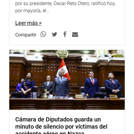
por su presidente, Oscar Reto Otero, ratificó hoy,
por mayoría, el...
Leer más >
Compartir
El congresista Samuel Coayla Juárez, visitó el PRONOEI
«Niños Exploradores», ubicado en el distrito de Samegua,
provincia de Mariscal Nieto, región Moquegua, donde se
reunió con Marcia Juana Rivera Chipana, Carmen Rosa
Núñez Morales, Norma Jesús Cordero Huacho y la
promotora Silvia Olivia Modesta Bautista.
Ellas solicitaron apoyo para el proyecto de ley, que
propone disponer del pago de una remuneración mínima
vital en favor de las promotoras y los promotores
educativos comunitarios de los programas no
escolarizados de Educación Inicial -PRONOEI.
Cámara de Diputados guarda un
minuto de silencio por víctimas del
«Desde mi representación parlamentaria estaré apoyando
accidente aéreo en Nazca
el pedido de los promotores docentes en favor de nuestra