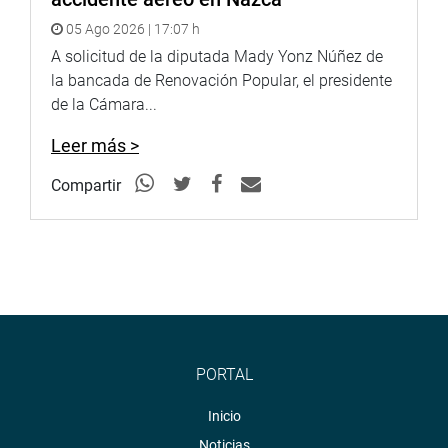
educación”, manifestó la autoridad parlamentaria.
05 Ago 2026 | 17:07 h
A solicitud de la diputada Mady Yonz Núñez de
ICA
la bancada de Renovación Popular, el presidente
de la Cámara...
Leer más >
Compartir
El representante de Ica, Jorge Marticorena Mendoza,
PORTAL
afirmó que «La educación de calidad es un derecho que le
Inicio
asiste a todo peruano y que se encuentra contemplado en
la Constitución Política del Perú».
Noticias