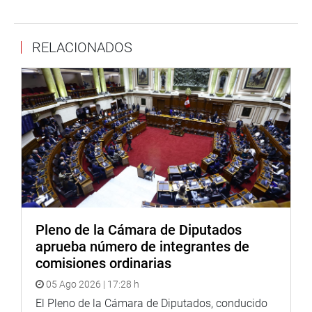
Requerimos su gestión ante PRONABI para lograr la
sesión en uso de maquinarias en favor de la agricultura,
RELACIONADOS
pues es la principal actividad económica de la población.
Desde el despacho, venimos trabajando en conjunto para
atender los pedidos de la población, expresó el legislador
MOQUEGUA
Pleno de la Cámara de Diputados
aprueba número de integrantes de
comisiones ordinarias
05 Ago 2026 | 17:28 h
El Pleno de la Cámara de Diputados, conducido