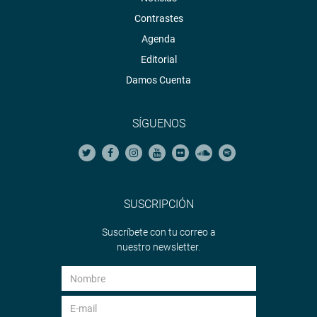
Contrastes
En virtud a ese mismo derecho, hoy asistió al foro: El
Agenda
estado situacional de las instituciones educativas de las
provincias de Chincha, Pisco, Ica, Palpa y Nazca en la
Editorial
región Ica».
Damos Cuenta
En el foro se evaluó la situación y diversos problemas que
afrontan las instituciones educativas, como problemas de
SÍGUENOS
infraestructura, titularidad de inmuebles en registros
públicos, escaso equipamiento, donación de personal
docente, psicólogos, enfermeras u odontólogos en los
mencionados colegios.
SUSCRIPCIÓN
El evento se llevó a cabo en el auditorio del Centro de
Suscríbete con tu correo a
Operaciones de Emergencia COER-Ica.
nuestro newsletter.
ÁNCASH