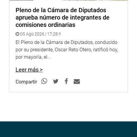
Puede encontrar más información en nuestra página web
Pleno de la Cámara de Diputados
y redes sociales.http://www.congreso.gob.pe/Facebook:
aprueba número de integrantes de
https://www.facebook.com/congresodelarepublicadelperu?
comisiones ordinarias
fref=ts
Twitter:
https://twitter.com/congresoperu
05 Ago 2026 | 17:28 h
El Pleno de la Cámara de Diputados, conducido
Facebook:
https://goo.gl/s5t7XN
por su presidente, Oscar Reto Otero, ratificó hoy,
Twitter:
https://goo.gl/iMywRR
por mayoría, el...
YouTube:
https://goo.gl/VBXBNk
Leer más >
http://www4.congreso.gob.pe/heraldo/index.asp
Compartir
fotografia.congreso.gob.pe