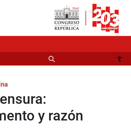
ina
ensura:
mento y razón