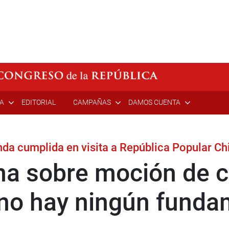
ÍA
EDITORIAL
CAMPAÑAS
DAMOS CUENTA
nda cumplida en visita a República Popular Ch
a sobre moción de c
no hay ningún funda