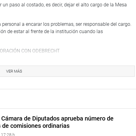
 un paso al costado, es decir, dejar el alto cargo de la Mesa
personal a encarar los problemas, ser responsable del cargo.
ón de estar al frente de la institución cuando las
BORACIÓN CON ODEBRECHT
o por la moción de orden del día que propone la creación de
cuerdo de colaboración eficaz con la empresa brasileña
VER MÁS
ción. Este es un tema que está pasando desapercibido dado
pública. Los titulares, el interés de la prensa, que es
cht y los responsables de esta corrupción que ha afectado la
 Hago una llamada de atención a ese tema”, puntualizó.
a Cámara de Diputados aprueba número de
s de comisiones ordinarias
 17:28 h
an las indagaciones, estaría totalmente descartada la