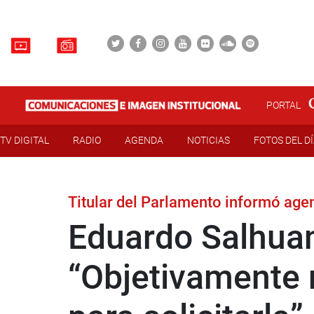
PORTAL
TV DIGITAL
RADIO
AGENDA
NOTICIAS
FOTOS DEL D
Titular del Parlamento informó age
Eduardo Salhuan
“Objetivamente 