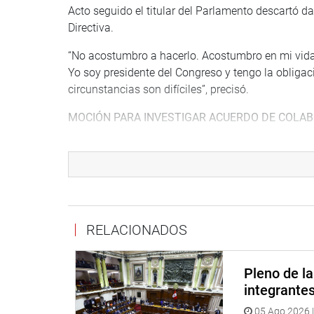
Acto seguido el titular del Parlamento descartó dar
Directiva.
“No acostumbro a hacerlo. Acostumbro en mi vida 
Yo soy presidente del Congreso y tengo la obligaci
circunstancias son difíciles”, precisó.
MOCIÓN PARA INVESTIGAR ACUERDO DE COLA
El presidente del Congreso también fue consultad
una comisión investigadora multipartidaria del a
Odebrecht. Anunció que apoyará esa solicitud.
“Respaldo plenamente la presentación de esa mo
que estamos abocados al tema del Congreso de la Re
RELACIONADOS
legítimo, pero paralelo a eso está el tema Odebre
economía del país están pasando desapercibidos.
Pleno de l
INDAGACIONES
integrante
05 Ago 2026 |
En otro momento, Salhuana agregó que, tal como v