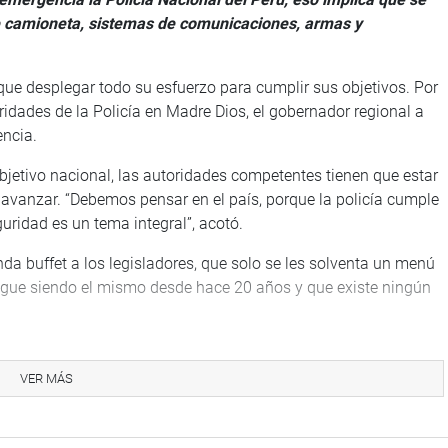
 camioneta, sistemas de comunicaciones, armas y
 que desplegar todo su esfuerzo para cumplir sus objetivos. Por
ridades de la Policía en Madre Dios, el gobernador regional a
encia.
objetivo nacional, las autoridades competentes tienen que estar
avanzar. “Debemos pensar en el país, porque la policía cumple
guridad es un tema integral”, acotó.
a buffet a los legisladores, que solo se les solventa un menú
sigue siendo el mismo desde hace 20 años y que existe ningún
tonomía de la región policial del departamento de Madre de
VER MÁS
ra de una llanta. “Eso está camino, esperemos que eso pronto
e hay varias regiones que dependen de otros”, sostuvo.