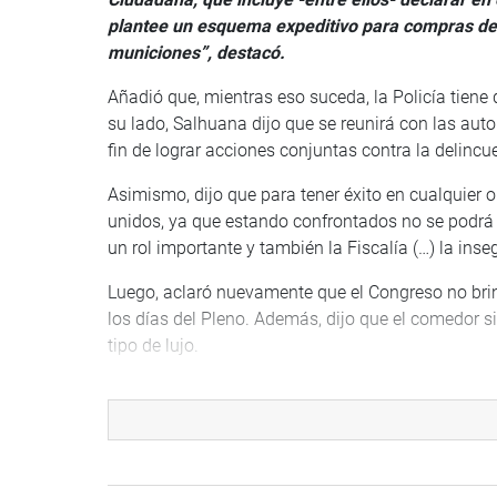
plantee un esquema expeditivo para compras de
municiones”, destacó.
Añadió que, mientras eso suceda, la Policía tiene
su lado, Salhuana dijo que se reunirá con las auto
fin de lograr acciones conjuntas contra la delincu
Asimismo, dijo que para tener éxito en cualquier 
unidos, ya que estando confrontados no se podrá 
un rol importante y también la Fiscalía (…) la inse
Luego, aclaró nuevamente que el Congreso no brind
los días del Pleno. Además, dijo que el comedor 
tipo de lujo.
MADRE DE DIOS
En otro momento, resaltó la importancia de la au
Dios, ya que depende de Puno hasta para la comp
lo defina el MEF con una opinión favorable, porqu