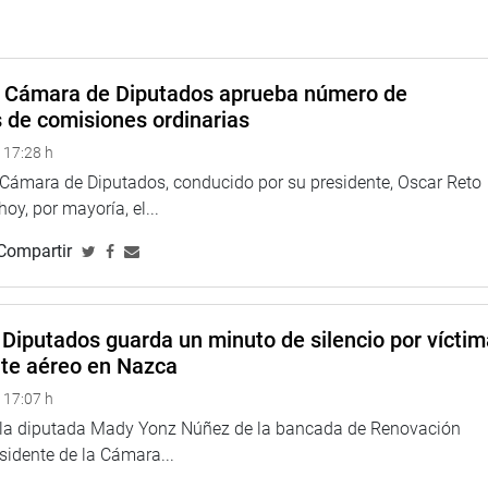
o un inmueble, a través del Pronabi, para poder transferirlo a
neficencia de esa jurisdicción intenté desalojarlos; por ello,
implicados.
a Cámara de Diputados aprueba número de
donado, capital de Madre de Dios, es para participar en
s de comisiones ordinarias
vés de inversiones vinculadas a actividades agrarias.
 17:28 h
TUCIONAL
a Cámara de Diputados, conducido por su presidente, Oscar Reto
 hoy, por mayoría, el...
Compartir
Diputados guarda un minuto de silencio por vícti
nte aéreo en Nazca
 17:07 h
e la diputada Mady Yonz Núñez de la bancada de Renovación
esidente de la Cámara...