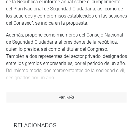
de la República el informe anual sobre el cumplimiento
del Plan Nacional de Seguridad Ciudadana, así como de
los acuerdos y compromisos establecidos en las sesiones
del Conasec”, se indica en la propuesta.
Además, propone como miembros del Consejo Nacional
de Seguridad Ciudadana al presidente de la república,
quien lo preside, así como al titular del Congreso.
También a dos representes del sector privado, designados
entre los gremios empresariales, por el periodo de un año.
Del mismo modo, dos representantes de la sociedad civil,
designados por un año.
“La secretaria técnica se encarga de emitir las
disposiciones necesarias para la designación de los
VER MÁS
representantes de la sociedad civil y el sector privado (…)
el/ la presidente/a del Conasec puede invitar a otras
autoridades del Estado, representantes de la academia,
RELACIONADOS
colegios profesionales, sindicatos, centros de
investigación, comités de autodefensa u otros que