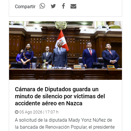
asegurando que las decisiones adoptadas en el Conasec
Compartir
tengan un impacto real en la reducción de los índices de
la criminalidad”, plantea el proyecto de ley de Eduardo
Salhuana.
OFICINA DE COMUNICACIONES E IMAGEN
INSTITUCIONAL
Cámara de Diputados guarda un
minuto de silencio por víctimas del
accidente aéreo en Nazca
05 Ago 2026 | 17:07 h
A solicitud de la diputada Mady Yonz Núñez de
la bancada de Renovación Popular, el presidente