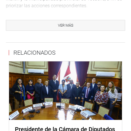
priorizar las acciones correspondientes.
Cabe recordar que el Pleno del Congreso aprobó en su
sesión del pasado 15 de mayo, el dictamen de insistencia
VER MÁS
de la autógrafa observada por el Poder Ejecutivo sobre la
iniciativa que declara de interés nacional la creación de la
Universidad Nacional Alto Huallaga.
RELACIONADOS
OFICINA DE COMUNICACIONES E IMAGEN
INSTITUCIONAL
Presidente de la Cámara de Diputados