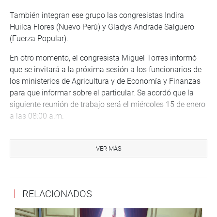
También integran ese grupo las congresistas Indira
Huilca Flores (Nuevo Perú) y Gladys Andrade Salguero
(Fuerza Popular).
En otro momento, el congresista Miguel Torres informó
que se invitará a la próxima sesión a los funcionarios de
los ministerios de Agricultura y de Economía y Finanzas
para que informar sobre el particular. Se acordó que la
siguiente reunión de trabajo será el miércoles 15 de enero
a las 08:00 a.m.
CENTRO DE NOTICIAS
PRENSA-CONGRESO 08-01-2020
VER MÁS
Puede encontrar más información en nuestra página web
y redes sociales.
RELACIONADOS
Heraldo: goo.gl/Ty5Tto
Portal:
http://www.congreso.gob.pe/