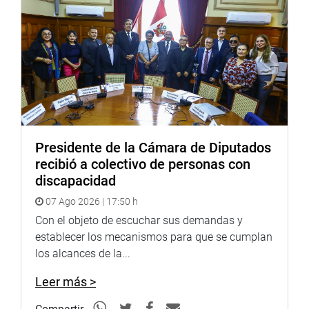
Facebook:
https://goo.gl/s5t7XN
Twitter:
https://goo.gl/iMywRR
YouTube:
https://goo.gl/VBXBNk
Radio: goo.gl/hMwTg1
fotografia.congreso.gob.pe
Presidente de la Cámara de Diputados
recibió a colectivo de personas con
discapacidad
07 Ago 2026 | 17:50 h
Con el objeto de escuchar sus demandas y
establecer los mecanismos para que se cumplan
los alcances de la...
Leer más >