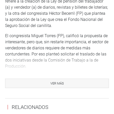
refiere a la creación de la Ley de pensión del trabajador
(a) y vendedor (a) de diarios, revistas y billetes de loterías;
y la otra del congresista Héctor Becerril (FP) que plantea
la aprobación de la Ley que crea el Fondo Nacional del
Seguro Social del canillita.
El congresista Miguel Torres (FP), calificó la propuesta de
interesante, pero que, sin restarle importancia, el sector de
vendedores de diarios requiere de medidas más
contundentes. Por eso planteó solicitar el traslado de las
dos iniciativas desde la Comisión de Trabajo a la de
Producción.
De similar opinión fue su colega de bancada, Edwin
Vergara, quien señaló que los dos proyectos pueden ser
VER MÁS
vistos en ese grupo de trabajo puesto que un canillita es
un microempresario.
El presidente de la comisión, Mario Mantilla (FP),
RELACIONADOS
consideró que hacer la gestión y el debate podrían dilatar