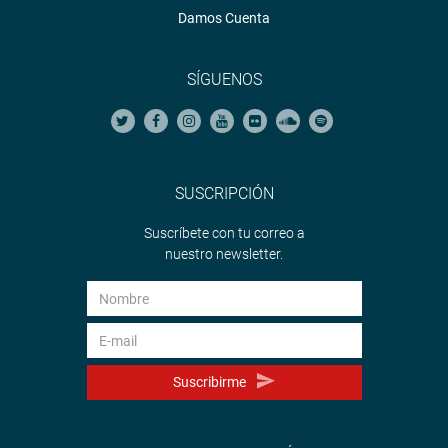
Damos Cuenta
<
https://soundcloud.com/radiocongreso
>
Sistema de Archivo Fotográfico (SAF):
http://www4.congreso.gob.pe/fotografia.asp
SÍGUENOS
SUSCRIPCIÓN
Suscríbete con tu correo a
nuestro newsletter.
Suscribirme