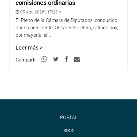
comisiones ordinarias
http://www.congreso.gob.pe/
05 Ago 2026 | 17:28 h
El Pleno de la Cámara de Diputados, conducido
Facebook:
https://www.facebook.com/congresoperu
por su presidente, Oscar Reto Otero, ratificó hoy,
Twitter:
https://twitter.com/congresoperu
por mayoría, el...
Youtube:
http://www.youtube.com/congresoperu
Leer más >
Compartir
Soundcloud:
https://soundcloud.com/radiocongreso
PORTAL
Inicio