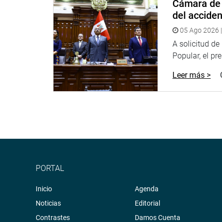
Cámara de 
del accide
05 Ago 2026 |
A solicitud d
Popular, el pr
Leer más >
PORTAL
Inicio
Agenda
Noticias
Editorial
Contrastes
Damos Cuenta