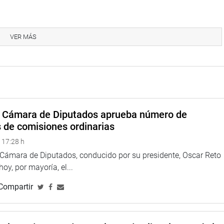
 dio a conocer su disconformidad por lo manifestado por el Presidente Pedro
y poco real”.
“Hay diversos temas como el de seguridad ciudadana que no dijo
VER MÁS
ca, a través de leyes impulsará el bienestar de los peruanos. A pesar de todo,
 sus aspectos”, refirió.
 mensaje conciliador y resaltó el llamado a la unión de todos los peruanos.”
 lo mejor para nuestro Perú, que grande y milenario. Espero que las grandes
representante por el Cusco. (FAA).
a Cámara de Diputados aprueba número de
s de comisiones ordinarias
 17:28 h
a Cámara de Diputados, conducido por su presidente, Oscar Reto
 hoy, por mayoría, el...
Compartir