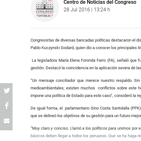
Centro de Noticias del Congreso
28 Jul 2016 | 13:24 h
Congresistas de diversas bancadas políticas destacaron el dis
Pablo Kuczynski Godard, quien dio a conocer los principales 
La legisladora María Elena Foronda Farro (FA), señaló que 
gestión. Destacó la coincidencia en la aplicación severa de la
“Un mensaje conciliador que merece nuestro respaldo. Sin 
medioambientales; existen muchos conflictos sobre este he
impone una política de Estado para este caso”, consideró la r
De igual forma, el parlamentario Gino Costa Santolalla (PPK)
que se delineó los objetivos de su gestión para un futuro mejo
“Muy claro y conciso. Llamó a los políticos para unirnos por
básicos deben llegar a todos los peruanos. Que se ha haga rea