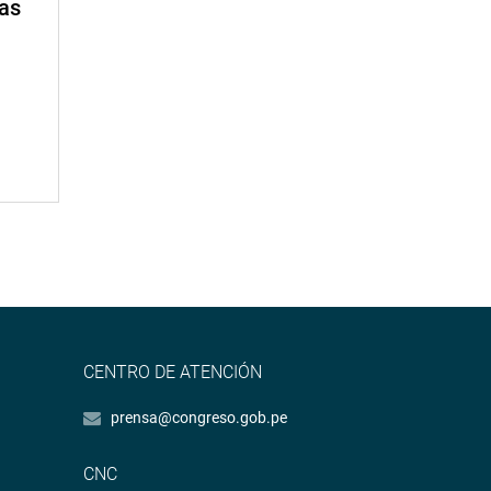
mas
CENTRO DE ATENCIÓN
prensa@congreso.gob.pe
CNC