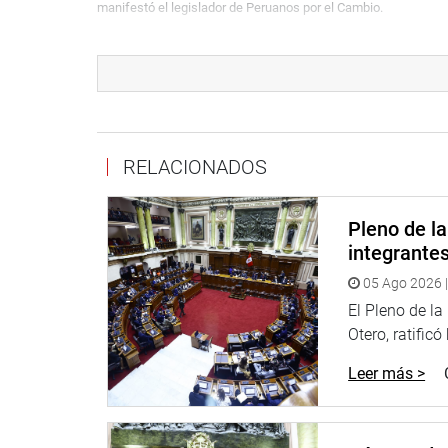
manifestó el legislador de Peruanos por el Cambio.
En tanto el congresista reelecto Segundo Tapia Bernal (FP)
Pablo Kuczynski y señaló que fue un discurso “muy idealista 
nada. Ante este hecho y los vacíos, el Congreso de la Repúbli
hay que tener optimismo para que nuestro país mejore en todos
E
l legislador Benicio Ríos Ocsa (APP), consideró que fue un
RELACIONADOS
Hubieron temas importantes y algunos vacíos, pero auguramos
mayorías sean los beneficiados de este Gobierno”, finalizó el 
Pleno de l
PRENSA CONGRESO
integrante
05 Ago 2026 |
El Pleno de l
Otero, ratificó
Leer más >