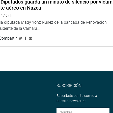
Diputados guarda un minuto de silencio por vícti
nte aéreo en Nazca
 17:07 h
e la diputada Mady Yonz Núñez de la bancada de Renovación
esidente de la Cámara...
Compartir
SUSCRIPCIÓN
Suscríbete con tu correo a
nuestro newsletter.