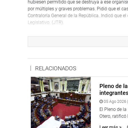
hubiesen permitido que se destruya a ese organi
por múltiples y graves problemas. Pidió que el ca
Contraloría General de la República. Indicó que e
Legislativo. (JTR).
PRENSA-CONGRESO
Enseguida transmitiremos la ampliación de esta n
http://www.congreso.gob.pe/
Facebook:
https://www.facebook.com/congresop
<
https://www.facebook.com/congresoperu?fref=t
RELACIONADOS
Twitter:
https://twitter.com/congresoperu
<
https:
Youtube:
http://www.youtube.com/congresoperu
Pleno de l
<
http://www.youtube.com/congresoperu
>
integrante
Soundcloud:
https://soundcloud.com/radiocongr
05 Ago 2026 |
<
https://soundcloud.com/radiocongreso
>
El Pleno de l
Otero, ratificó
Leer más >