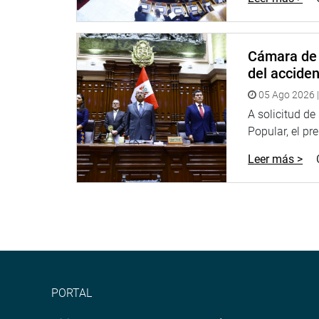
Cámara de 
del accide
05 Ago 2026 |
A solicitud d
Popular, el pr
Leer más >
PORTAL