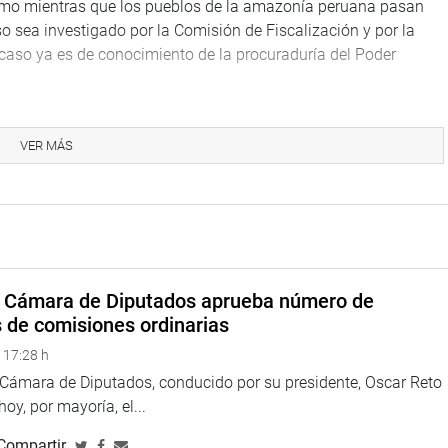
smo mientras que los pueblos de la amazonía peruana pasan
so sea investigado por la Comisión de Fiscalización y por la
l caso ya es de conocimiento de la procuraduría del Poder
VER MÁS
oticia.
eru
s
>
//twitter.com/congresoperu
>
a Cámara de Diputados aprueba número de
s de comisiones ordinarias
eso
 17:28 h
a Cámara de Diputados, conducido por su presidente, Oscar Reto
 hoy, por mayoría, el...
Compartir