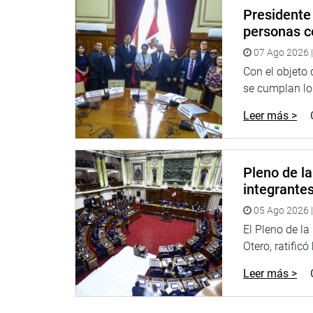
Presidente 
PRENSA-CONGRESO
personas c
07 Ago 2026 |
Puede encontrar más información en nuestra pági
Con el objeto
Heraldo
:
goo.gl/Ty5Tto
se cumplan los
Portal:
http://www.congreso.gob.pe/
Leer más >
Facebook:
https://goo.gl/s5t7XN
Twitter:
https://goo.gl/iMywRR
Pleno de l
YouTube:
https://goo.gl/VBXBNk
integrante
Radio:
goo.gl/hMwTg1
05 Ago 2026 |
fotografia.congreso.gob.pe
El Pleno de l
Otero, ratificó
Leer más >