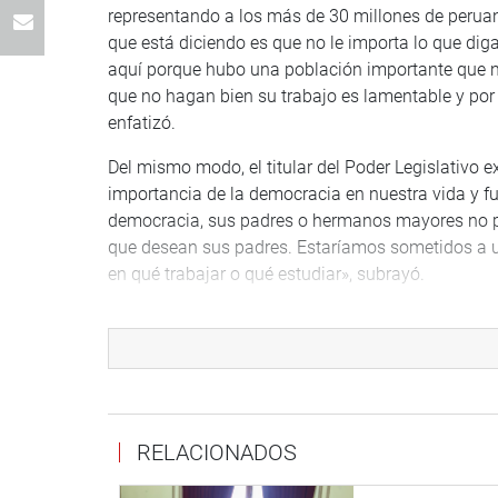
representando a los más de 30 millones de peruan
que está diciendo es que no le importa lo que d
aquí porque hubo una población importante que no
que no hagan bien su trabajo es lamentable y po
enfatizó.
Del mismo modo, el titular del Poder Legislativo e
importancia de la democracia en nuestra vida y fu
democracia, sus padres o hermanos mayores no pod
que desean sus padres. Estaríamos sometidos a un 
en qué trabajar o qué estudiar», subrayó.
Por su parte, la primera vicepresidenta del Cong
de 25 años se desató una barbarie terrorista que 
efecto, se proyectó un vídeo sobre los principal
se fue gestando la pacificación nacional gracias a
Finalmente, el parlamentario Marco Miyashiro (FP
RELACIONADOS
terrorista Abimael Guzmán y dio detalles de cómo 
1998 secuestrados por horas del MRTA.