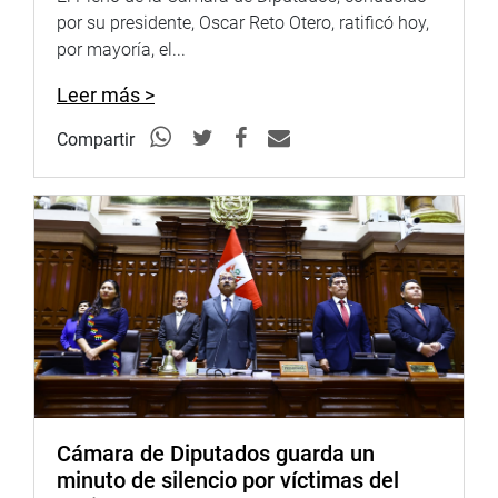
-Política de comercio exterior para la ampliación de
por su presidente, Oscar Reto Otero, ratificó hoy,
mercados con reciprocidad
por mayoría, el...
-Política de desarrollo agrario y rural
Leer más >
Objetivo 4: Estado eficiente, transparente y
descentralizado
Compartir
-Afirmación de un estado eficiente y transparente
-Cautela de la institucionalidad de las fuerzas armadas y
su servicio a la democracia
-Promoción de la ética y la transparencia, y erradicación
de la corrupción, el lavado de dinero, la evasión tributaria
y el contrabando en todas sus formas
-Erradicación de la producción, el tráfico y el consumo
ilegal de drogas.
-Plena vigencia de la constitución y de los derechos
humanos y acceso a la justicia e independencia judicial.
-Acceso a la información, libertad de expresión y libertad
Cámara de Diputados guarda un
de prensa
minuto de silencio por víctimas del