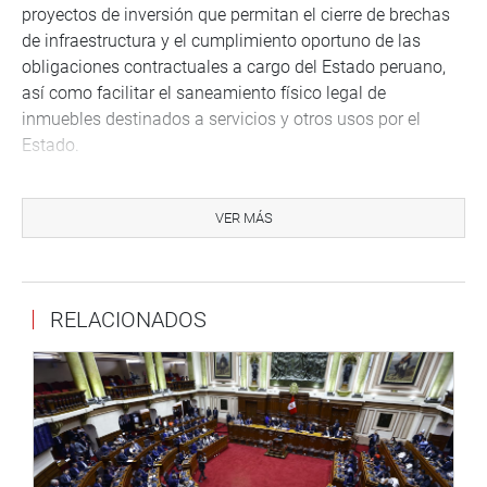
proyectos de inversión que permitan el cierre de brechas
de infraestructura y el cumplimiento oportuno de las
obligaciones contractuales a cargo del Estado peruano,
así como facilitar el saneamiento físico legal de
inmuebles destinados a servicios y otros usos por el
Estado.
Asimismo, establece disposiciones que fortalezcan la
gestión y prestación de los servicios de saneamiento,
VER MÁS
asegurando su sostenibilidad. Además, mejorar el marco
legal de obras por impuesto y modalidades similares para
acelerar la intervención de los gobiernos nacional y
RELACIONADOS
subnacional en el cierre de brechas de inversión,
infraestructura y servicios.
Finalmeente, propone mejorar y consolidar las reglas,
criterios y procesos aplicados durante el planeamiento y
programación, formulación, estructuración, transacción y
ejecución contractual de los proyectos ejecutados al