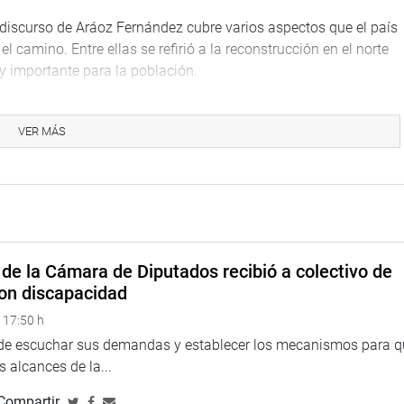
 discurso de Aráoz Fernández cubre varios aspectos que el país
 camino. Entre ellas se refirió a la reconstrucción en el norte
y importante para la población.
VER MÁS
íticas en favor de la infancia se necesita más decisión y
mia para prevenir problemas futuros en su aprendizaje. “El año
esto de la República, pero la ejecución es insuficiente. Se
 muy poca preocupación por parte del Estado y es un punto que
co presentará un proyecto de ley para que en la currícula
de la Cámara de Diputados recibió a colectivo de
e drogas “No existe en la currícula nacional educativa y no hay
on discapacidad
i en 40 % pueden haber consumido alguna sustancia, por eso es
 17:50 h
gregó.
 de escuchar sus demandas y establecer los mecanismos para 
 alcances de la...
Compartir
jeres, el parlamentario dijo que no hay un teléfono directo al