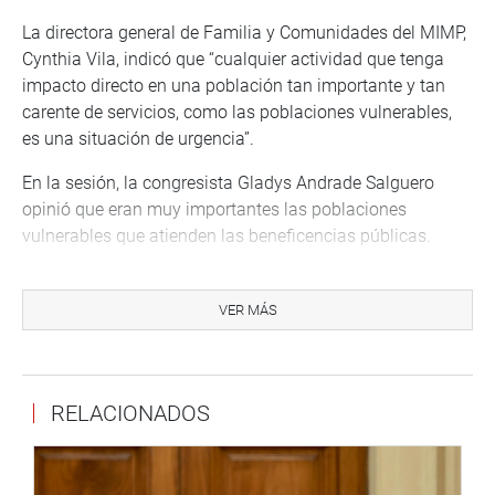
La directora general de Familia y Comunidades del MIMP,
Cynthia Vila, indicó que “cualquier actividad que tenga
impacto directo en una población tan importante y tan
carente de servicios, como las poblaciones vulnerables,
es una situación de urgencia”.
En la sesión, la congresista Gladys Andrade Salguero
opinió que eran muy importantes las poblaciones
vulnerables que atienden las beneficencias públicas.
Sin embargo, explicó, el tema principal es lo económico.
“No veo la necesidad de que sea un Decreto de Urgencia,
VER MÁS
cuando ni siquiera se les inyecta presupuesto. No cambia
en nada las necesidades de las beneficencias”, indicó.
El Decreto de Urgencia tiene por objeto “mejorar la gestión
RELACIONADOS
de las Sociedades de Beneficencia y la atención de las
poblaciones vulnerables, a través de ajustes a la
conformación de su Directorio, la precisión del régimen