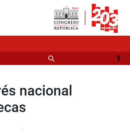
rés nacional
necas