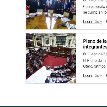
Con el objeto
se cumplan los
Leer más >
Pleno de l
integrante
05 Ago 2026 |
El Pleno de l
Otero, ratificó
Leer más >