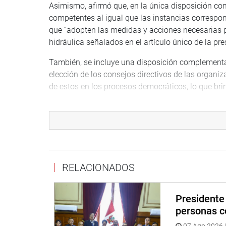
Asimismo, afirmó que, en la única disposición com
competentes al igual que las instancias correspon
que “adopten las medidas y acciones necesarias pa
hidráulica señalados en el artículo único de la pre
También, se incluye una disposición complementa
elección de los consejos directivos de las organiz
de estos en los procesos democráticos, lo que bri
Todos estos aportes se suman a los expresados p
Lecarnaque (APP) y Gilbert Alonzo Fernández (FP)
Asimismo, Machaca Mamani informó que se acumula
6894, de los legisladores Alfredo Benites Agurto 
RELACIONADOS
Lima, 16 de julio de 2021
Presidente 
PRENSA CONGRESO
personas c
07 Ago 2026 |