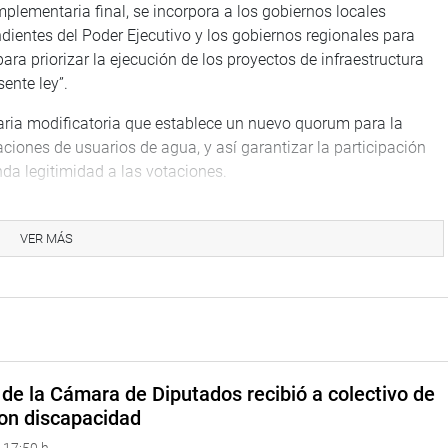
plementaria final, se incorpora a los gobiernos locales
dientes del Poder Ejecutivo y los gobiernos regionales para
ra priorizar la ejecución de los proyectos de infraestructura
sente ley”.
ria modificatoria que establece un nuevo quorum para la
aciones de usuarios de agua, y así garantizar la participación
nda legitimidad a las votaciones.
or los congresistas María Bartolo Romero (NC), Napoleón Puño
.
VER MÁS
n a este texto sustitutorio los proyectos de ley 6520 y
(Frepap) y Lenin Bazán Villanueva, respectivamente.
de la Cámara de Diputados recibió a colectivo de
on discapacidad
 17:50 h