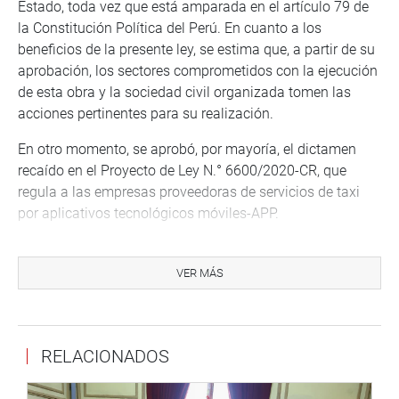
Estado, toda vez que está amparada en el artículo 79 de
la Constitución Política del Perú. En cuanto a los
beneficios de la presente ley, se estima que, a partir de su
aprobación, los sectores comprometidos con la ejecución
de esta obra y la sociedad civil organizada tomen las
acciones pertinentes para su realización.
En otro momento, se aprobó, por mayoría, el dictamen
recaído en el Proyecto de Ley N.° 6600/2020-CR, que
regula a las empresas proveedoras de servicios de taxi
por aplicativos tecnológicos móviles-APP.
Se trata de una iniciativa del congresista Luis Simeón
Hurtado (AP), la cual también propone crear un registro
VER MÁS
nacional con la finalidad de garantizar los derechos y
seguridad de los proveedores y usuarios.
Asimismo, la propuesta sería aplicable y de obligatorio
RELACIONADOS
cumplimiento para todas las empresas proveedoras de
servicios de taxis por aplicativos tecnológicos móviles-