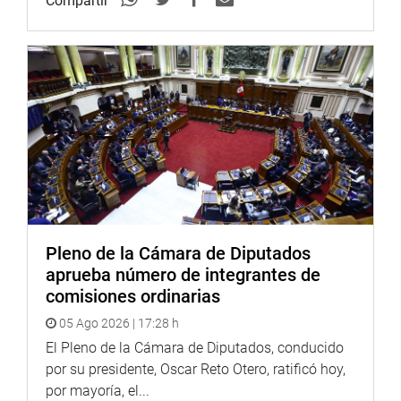
Compartir
insumos. Asimismo, beneficiará el flujo comercial que
traerá la Integración de la Infraestructura Regional
Sudamericana (IIRSA) y el Nuevo Terminal Portuario
Yurimaguas Nueva Reforma.
OFICINA DE COMUNICACIONES
Pleno de la Cámara de Diputados
aprueba número de integrantes de
comisiones ordinarias
05 Ago 2026 | 17:28 h
El Pleno de la Cámara de Diputados, conducido
por su presidente, Oscar Reto Otero, ratificó hoy,
por mayoría, el...