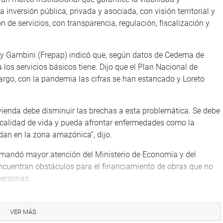
inversión pública, privada y asociada, con visión territorial y
n de servicios, con transparencia, regulación, fiscalización y
ray Gambini (Frepap) indicó que, según datos de Cedema de
 los servicios básicos tiene. Dijo que el Plan Nacional de
rgo, con la pandemia las cifras se han estancado y Loreto
ivienda debe disminuir las brechas a esta problemática. Se debe
 calidad de vida y pueda afrontar enfermedades como la
an en la zona amazónica”, dijo.
emandó mayor atención del Ministerio de Economía y del
ncuentran obstáculos para el financiamiento de obras que no
personas.
e sector, muchas veces hemos asistido a varios ministerios y
resupuesto para el financiamiento de las obras”, indicó.
VER MÁS