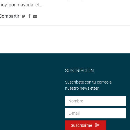
 hoy, por mayoría, el...
ienda y Construcción, Juan Carlos Oyola Rodríguez (AP), dijo que
Compartir
uerzos para que lugares como el Napo puedan tener todas las
o a fin de mejorar la calidad de vida de sus pobladores.
SUSCRIPCIÓN
Suscríbete con tu correo a
nuestro newsletter.
Suscribirme