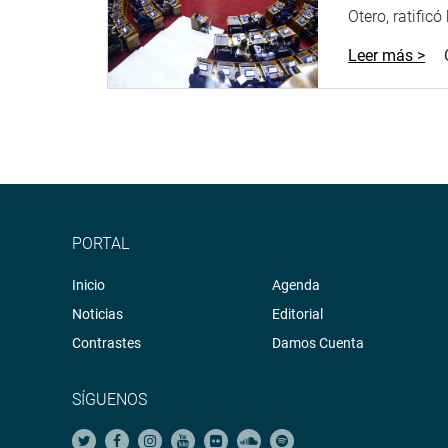
la pobreza”, refirió.
Otero, ratificó
Por su parte, el presidente de la Comisión de Viv
Leer más >
desde ese grupo de trabajo se harán grandes esf
condiciones para elaborar proyectos de saneamient
Lima, 10 de marzo de 2021
PRENSA-CONGRESO
PORTAL
Inicio
Agenda
Noticias
Editorial
Contrastes
Damos Cuenta
SÍGUENOS