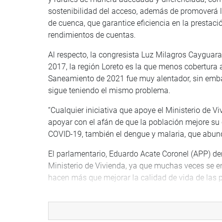
sostenibilidad del acceso, además de promoverá la 
de cuenca, que garantice eficiencia en la prestació
rendimientos de cuentas.
Al respecto, la congresista Luz Milagros Caygua
2017, la región Loreto es la que menos cobertura a
Saneamiento de 2021 fue muy alentador, sin emba
sigue teniendo el mismo problema.
“Cualquier iniciativa que apoye el Ministerio de V
apoyar con el afán de que la población mejore su
COVID-19, también el dengue y malaria, que abund
El parlamentario, Eduardo Acate Coronel (APP) d
Ministerio de Vivienda, ya que muchas veces se e
hacen más que mejorar la calidad de vida de las 
“El agua en esas zonas se entrega por horas en es
encontramos una pared, porque nos dicen no hay p