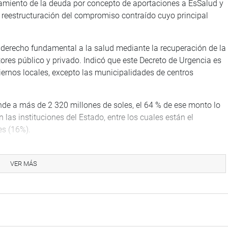
ramiento de la deuda por concepto de aportaciones a EsSalud y
y reestructuración del compromiso contraído cuyo principal
el derecho fundamental a la salud mediante la recuperación de la
res público y privado. Indicó que este Decreto de Urgencia es
iernos locales, excepto las municipalidades de centros
nde a más de 2 320 millones de soles, el 64 % de ese monto lo
las instituciones del Estado, entre los cuales están el
es (16%).
e el decreto de urgencia pueda ser aprobado, porque la norma
 dar el próximo Parlamento Nacional. Dijo que los gobiernos
VER MÁS
gar la deuda que tienen.
 apruebe no para beneficiar a los millones de asegurados sino
 mediante el denominado Seguro Universal de Salud, lo cual
 todo lo que se viene en el ámbito asistencial.