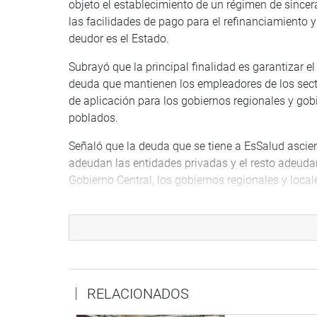
objeto el establecimiento de un régimen de since
las facilidades de pago para el refinanciamiento 
deudor es el Estado.
Subrayó que la principal finalidad es garantizar 
deuda que mantienen los empleadores de los secto
de aplicación para los gobiernos regionales y gob
poblados.
Señaló que la deuda que se tiene a EsSalud ascie
adeudan las entidades privadas y el resto adeudan 
Gobierno Central, los gobiernos regionales y local
Sin embargo, Becerril anotó que no es posible qu
requiere de votación calificada que solo lo puede
regionales y locales no están capacitados para pa
Consideró que el gobierno está procurando que se
para todas las personas que vendrán a atenderse
RELACIONADOS
desestabilizará a EsSalud totalmente abrumado por