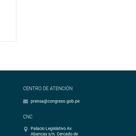
CENTRO DE ATENCIÓN
prensa@congreso.gob.pe
CNC
Palacio Legislativo Av.
Abancay s/n. Cercado de