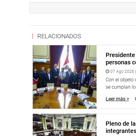
Puede encontrar más información en nuestra pági
RELACIONADOS
http://www.congreso.gob.pe/
Facebook:
https://www.facebook.com/congresode
Presidente 
Twitter:
https://twitter.com/congresoperu
personas c
Youtube:
http://www.youtube.com/congresoperu
07 Ago 2026 |
Con el objeto
se cumplan los
Leer más >
Pleno de l
integrante