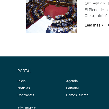
05 Ago 2026 |
El Pleno de l
Otero, ratificó
Leer más >
PORTAL
Inicio
Agenda
Noticias
Editorial
Contrastes
Damos Cuenta
SÍGUENOS