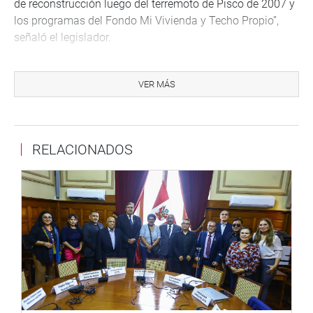
de reconstrucción luego del terremoto de Pisco de 2007 y
los programas del Fondo Mi Vivienda y Techo Propio”,
señaló el legislador.
Además, observó que aún queda por sanear la situación
de cada uno de los otros predios que ocupan los centros
VER MÁS
poblados, asentamientos humanos u otros terceros, que
ocupan las restantes 179 ha, que figuran a nombre del
Sima, pero que en los hechos están ocupadas por
RELACIONADOS
diversos terceros.
Oyola Rodríguez también señaló que otro problema serio
que ocurre en Alto Larán es la determinación de las áreas
de superposición existentes entre el gran predio del Sima
y los predios inscritos a favor de terceros, en el Registro
de Predios de Chincha-lca. Algunas de estas
superposiciones se dan en predios denominados
Irrigación Chinchaycamac y El Chotano. De igual forma,
es la determinación de áreas ocupadas del gran predio
del Sima por unidades catastrales señaladas en planos e