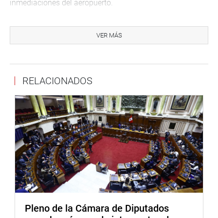
inmediaciones del aeropuerto.
Por tal razón con urgencia se requiere la reubicación del
aeropuerto internacional Inca Manco Cápac de Juliaca al
VER MÁS
lugar denominado pampas del distrito Caracoto.
Agregó que este aeropuerto cuenta con un Plan Maestro
de Desarrollo (PMD), aprobado mediante la Resolución
RELACIONADOS
Directoral N.° 543-2014-MTC/12, que, entre otros
aspectos, establece el área de máximo desarrollo de la
referida infraestructura.
Asimismo, en el 2018, se hizo público el proyecto para el
«diseño, construcción, mejoramiento, mantenimiento y
explotación de segundo grupo de aeropuertos de las
provincias de la República del Perú», entre ellos el
Aeropuerto Internacional Manco Cápac de Juliaca.
Al respecto, el parlamentario Orlando Arapa Roque, autor
Pleno de la Cámara de Diputados
de uno de los proyectos de ley, manifestó que el