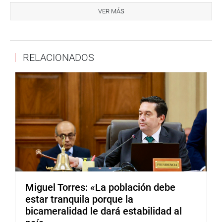
que están involucradas en estos cerca de 200 kilómetros
VER MÁS
que abarca el proyecto. Centenares de centros poblados,
distritos y provincias podrán tener agua doméstica en sus
domicilios”, finalizó.
RELACIONADOS
Posteriormente, esta propuesta legislativa, con 95 votos a
favor, fue exonerada del trámite de segunda votación.
OFICINA DE COMUNICACIONES E IMAGEN
INSTITUCIONAL
Miguel Torres: «La población debe
estar tranquila porque la
bicameralidad le dará estabilidad al