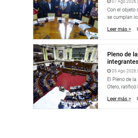
07 Ago 2026 |
universitaria, ello sumado a que algunos malos e
Con el objeto
calidad educativa ni infraestructura.
se cumplan los
“En Ayacucho existe la imperiosa necesidad de cre
Leer más >
“En las provincias no ha llegado una adecuada ofe
Medina (PL), quien consideró que las universidad
Pleno de l
pueden abrir filiales en provincias. “¿A qué padre 
integrante
preguntó.
05 Ago 2026 |
El Pleno de l
Otero, ratificó
Lima, 9 de diciembre de 2021
Leer más >
PRENSA-CONGRESO