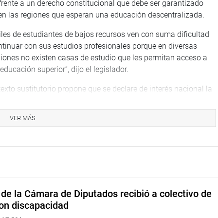
rente a un derecho constitucional que debe ser garantizado
 en las regiones que esperan una educación descentralizada.
iles de estudiantes de bajos recursos ven con suma dificultad
ntinuar con sus estudios profesionales porque en diversas
giones no existen casas de estudio que les permitan acceso a
educación superior”, dijo el legislador.
texto sustitutorio propone que se declare de interés nacional la
ación de universidades públicas y filiales descentralizadas en
da departamento del país, según la demanda educativa y
VER MÁS
oral de cada una de ellas.
rante el debate, la congresista Noelia Herrera Medina (RP)
brayó que la educación es el eje fundamental para el desarrollo,
del Estado garantizar la educación de la población.
aria no tiene acceso a educación superior. Una estadística
de la Cámara de Diputados recibió a colectivo de
pectativas altas y la esperanza puesta hoy en este Pleno”, dijo.
on discapacidad
uestro país hay un déficit de los servicios de educación