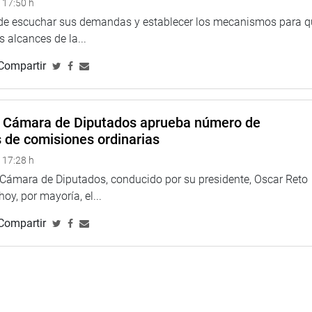
 17:50 h
mpresarios han hecho negocio con la educación sin brindar
 de escuchar sus demandas y establecer los mecanismos para 
 alcances de la...
ar dos universidades”, señaló.
Compartir
rta académica”, opinó por su parte la legisladora Elizabeth
es públicas que gozan de gran prestigio, como San Marcos,
a Cámara de Diputados aprueba número de
no le gustaría que sus hijos estudien en sus localidades?”, se
s de comisiones ordinarias
 17:28 h
a Cámara de Diputados, conducido por su presidente, Oscar Reto
 hoy, por mayoría, el...
Compartir