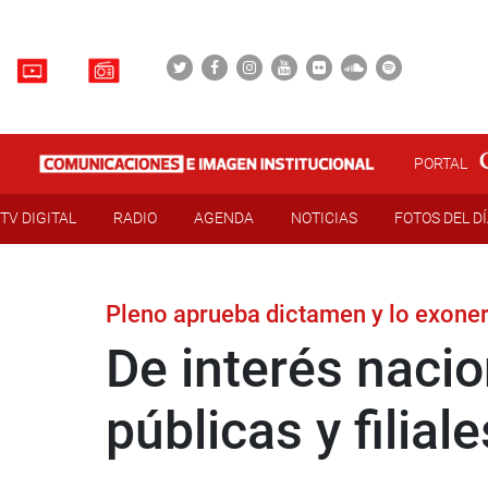
PORTAL
TV DIGITAL
RADIO
AGENDA
NOTICIAS
FOTOS DEL D
Pleno aprueba dictamen y lo exone
De interés nacio
públicas y filia