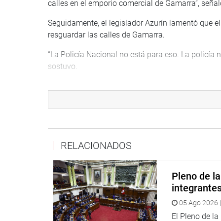
calles en el emporio comercial de Gamarra”, señal
Seguidamente, el legislador Azurín lamentó que el
resguardar las calles de Gamarra.
“La Policía Nacional no está para eso. La policía 
sostuvo.
En otro momento, criticó la reciente la liberación
mes pasado durante un operativo policial en el 
“A pesar de que existen pruebas donde se les ha e
Judicial los ha liberado para que continúen su pro
demandando la población respecto a la seguridad 
RELACIONADOS
OFICINA DE COMUNICACIONES E IMAGEN INSTI
Pleno de l
integrante
05 Ago 2026 |
El Pleno de l