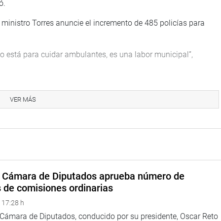
ó.
 ministro Torres anuncie el incremento de 485 policías para
no está para cuidar ambulantes, es una labor municipal”,
 de 28 delincuentes de nacionalidad extranjera capturados el
búnker de Pachacámac.
VER MÁS
ncontrado armas de fuego a estos extranjeros, el Poder
ceso en libertad. Esto va en contra de todo lo que está
ciudadana”, indicó Azurín.
TUCIONAL
a Cámara de Diputados aprueba número de
s de comisiones ordinarias
 17:28 h
a Cámara de Diputados, conducido por su presidente, Oscar Reto