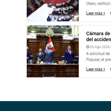
Otero, ratificó
Leer más >
Cámara de 
del accide
05 Ago 2026 |
A solicitud d
Popular, el pr
Leer más >