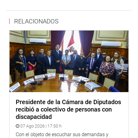
de Tilali». (Jarvi)
PRENSA-CONGRESO*
RELACIONADOS
Puede encontrar más información en nuestra página web
y redes sociales.
www.congreso.gob.pe
Facebook:https:
www.facebook.com/congresoperu
Twitter:
www.twitter.com/congresoperu
Youtube:
www.youtube.com/congresoperu
Soundcloud:
www.soundcloud.com/radiocongreso
Presidente de la Cámara de Diputados
recibió a colectivo de personas con
discapacidad
07 Ago 2026 | 17:50 h
Con el objeto de escuchar sus demandas y