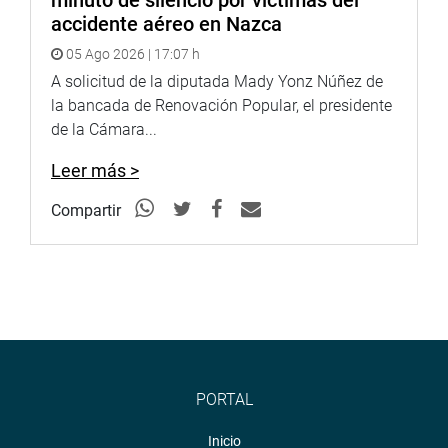
minuto de silencio por víctimas del
http://www4.congreso.gob.pe/fotografia.asp
accidente aéreo en Nazca
05 Ago 2026 | 17:07 h
A solicitud de la diputada Mady Yonz Núñez de
la bancada de Renovación Popular, el presidente
de la Cámara...
Leer más >
Compartir
PORTAL
Inicio