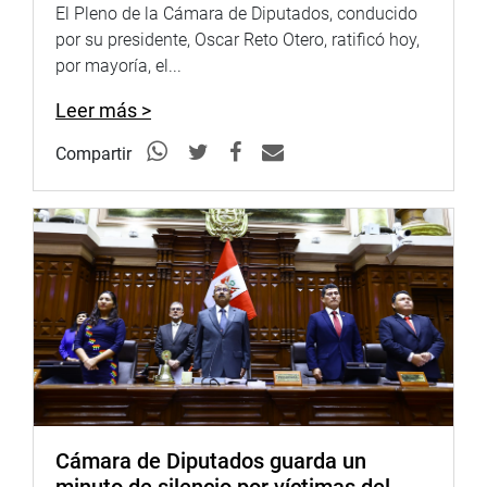
eliminando las prácticas discriminatorias y brechas
El Pleno de la Cámara de Diputados, conducido
laborales existentes, promoviendo una igualdad de trato
por su presidente, Oscar Reto Otero, ratificó hoy,
en el ejercicio de su derecho al trabajo”, refirió el
por mayoría, el...
parlamentario de Acción Popular.(FAA).
Leer más >
PRENSA-CONGRESO
Puede encontrar más información en nuestra página web
Compartir
y redes sociales.
http://www.congreso.gob.pe/
Facebook:
https://www.facebook.com/congresodelarepublicadelperu?
fref=ts
Twitter:
https://twitter.com/congresoperu
<
https://twitter.com/congresoperu
>
Youtube:
http://www.youtube.com/congresoperu
<
http://www.youtube.com/congresoperu
>
Soundcloud:
https://soundcloud.com/radiocongreso
<
https://soundcloud.com/radiocongreso
>
Cámara de Diputados guarda un
Sistema de Archivo Fotográfico (SAF):