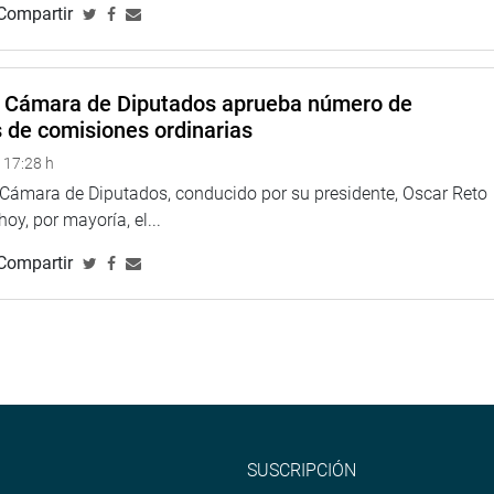
Compartir
 del pleno del Congreso, extendió sus felicitaciones a los
a cumplida en el último año de gestión. A las 03:53 de la tarde
a Cámara de Diputados aprueba número de
s de comisiones ordinarias
 17:28 h
a Cámara de Diputados, conducido por su presidente, Oscar Reto
 hoy, por mayoría, el...
na web y redes sociales.
Compartir
u
o
SUSCRIPCIÓN