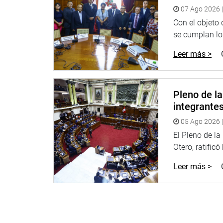
07 Ago 2026 |
Con el objeto
se cumplan los
Leer más >
Pleno de l
integrante
05 Ago 2026 |
El Pleno de l
Otero, ratificó
Leer más >