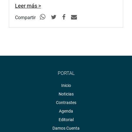
http://www4.congreso.gob.pe/fotografia.asp
Leer más >
Compartir
PORTAL
Inicio
Noticias
Contrastes
Agenda
Editorial
Damos Cuenta