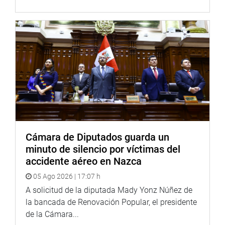
Ministros, Fernando Zavala, para exponer los avances del
proceso de descentralización en el país. (JSR)
PRENSA CONGRESO
23-08-17
Puede encontrar más información en nuestra página web
y redes sociales.
http://www.congreso.gob.pe/
Facebook:
https://www.facebook.com/congresodelarepublicadelperu?
fref=ts
Cámara de Diputados guarda un
Twitter:
https://twitter.com/congresoperu
minuto de silencio por víctimas del
<
https://twitter.com/congresoperu
>
accidente aéreo en Nazca
Youtube:
http://www.youtube.com/congresoperu
05 Ago 2026 | 17:07 h
<
http://www.youtube.com/congresoperu
>
A solicitud de la diputada Mady Yonz Núñez de
Soundcloud:
https://soundcloud.com/radiocongreso
la bancada de Renovación Popular, el presidente
<
https://soundcloud.com/radiocongreso
>
de la Cámara...
Sistema de Archivo Fotográfico (SAF):