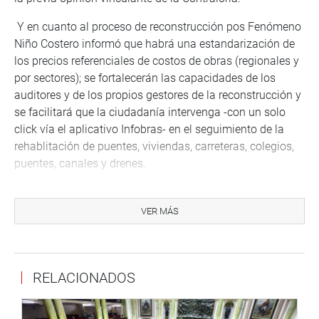
Y en cuanto al proceso de reconstrucción pos Fenómeno
Niño Costero informó que habrá una estandarización de
los precios referenciales de costos de obras (regionales y
por sectores); se fortalecerán las capacidades de los
auditores y de los propios gestores de la reconstrucción y
se facilitará que la ciudadanía intervenga -con un solo
click vía el aplicativo Infobras- en el seguimiento de la
rehablitación de puentes, viviendas, carreteras, colegios,
puentes, canales y drenes.
El presidente de la Comisión de Descentralización y
Regionalización del Congreso de la República, Gilmer
VER MÁS
Trujillo (FP) y los congresistas que participaron en sus
respectivas intervenciones al término de la exposición del
contralor: Percy Alcalá (FP), Miguel Elías (FP), Gloria
RELACIONADOS
Montenegro (APP), César Villanueva (APP), Mártires
Lizana (FP), Betty Ananculi (FP), Dalmiro Palomino (FP),
Carlos Dominguez (FP), Lucio Ávila (FP), Alberto