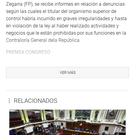
Zegarra (FP), se recibe informes en relación a denuncias
según las cuales el titular del organismo superior de
control habría incurrido en graves irregularidades y hasta
en violación de la ley al haber realizado actividades y
negocios que le están prohibidas por sus funciones en la
Contraloría General dela República.
PRENSA CONGRESO
Puede encontrar más información en nuestra página web
y redes sociales.
VER MÁS
http://www.congreso.gob.pe/
Facebook:
https://www.facebook.com/congresoperu
RELACIONADOS
Twitter:
https://twitter.com/congresoperu
Youtube:
http://www.youtube.com/congresoperu
Soundcloud:
https://soundcloud.com/radiocongreso