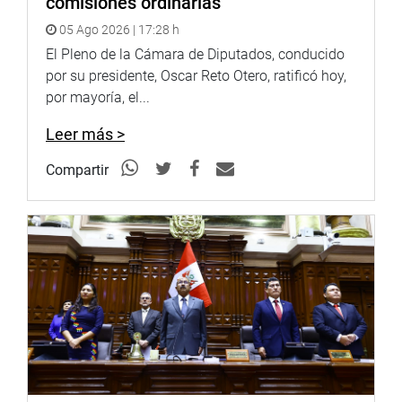
comisiones ordinarias
PRENSA-CONGRESO /18-9-17
05 Ago 2026 | 17:28 h
Puede encontrar más información en nuestra página web
y redes sociales.
El Pleno de la Cámara de Diputados, conducido
http://www.congreso.gob.pe/
por su presidente, Oscar Reto Otero, ratificó hoy,
Facebook:
por mayoría, el...
https://www.facebook.com/congresodelarepublicadelperu?
Leer más >
fref=ts
Twitter:
https://twitter.com/congresoperu
Compartir
<
https://twitter.com/congresoperu
>
Youtube:
http://www.youtube.com/congresoperu
<
http://www.youtube.com/congresoperu
>
Soundcloud:
https://soundcloud.com/radiocongreso
<
https://soundcloud.com/radiocongreso
>
Sistema de Archivo Fotográfico (SAF):
http://www4.congreso.gob.pe/fotografia.asp