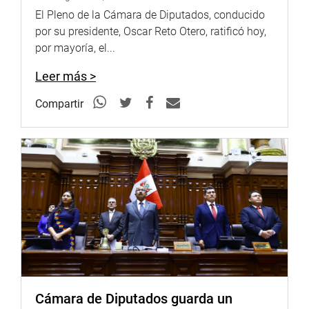
confundir a la opinión pública diciendo que no tuvo
El Pleno de la Cámara de Diputados, conducido
responsabilidad alguna, cuando en realidad la habría
por su presidente, Oscar Reto Otero, ratificó hoy,
tenido. Habría archivado el caso aduciendo que tenía
por mayoría, el...
dudas al respecto y que pasó a otra sala. En resumen,
nunca quiso investigar”, afirmó el parlamentario.
Leer más >
Refirió que el fiscal no habría tenido el comportamiento
Compartir
adecuado y trató de mellar la labor de la comisión con
expresiones soterradas, por lo que consideró la necesidad
de que estas reuniones sean de carácter público para que
la opinión de la ciudadanía, para este caso, sea más clara
y transparente.
“Se ha escudado mucho y con pocos argumentos,
aduciendo el respeto y la independencia de poderes.
Hubo algunos improperios que no fueron respondidos,
vamos a seguir trabajando con el respeto que todos los
invitados se merecen”, expresó.
Cámara de Diputados guarda un
Como se sabe en el año 2011, José Domingo Pérez