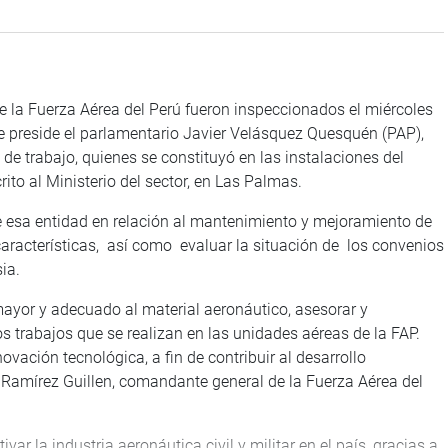
de la Fuerza Aérea del Perú fueron inspeccionados el miércoles
e preside el parlamentario Javier Velásquez Quesquén (PAP),
 trabajo, quienes se constituyó en las instalaciones del
to al Ministerio del sector, en Las Palmas.
 de esa entidad en relación al mantenimiento y mejoramiento de
aracterísticas, así como evaluar la situación de los convenios
ia.
ayor y adecuado al material aeronáutico, asesorar y
s trabajos que se realizan en las unidades aéreas de la FAP.
vación tecnológica, a fin de contribuir al desarrollo
 Ramírez Guillen, comandante general de la Fuerza Aérea del
ar la industria aeronáutica civil y militar en el país, gracias a