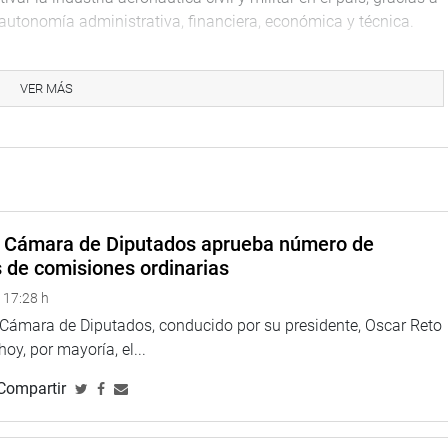
autonomía administrativa, financiera, económica y técnica.
te proceso es de suma importancia para el país y que es un
ervicio de mantenimiento de aeronaves y convierte al Perú en el
VER MÁS
 mantenimiento del tercer y cuarto escalón, mientras las
 en el primer y segundo escalón.
vo, el segundo corresponde al cambio de tarjeta electrónica, el
e tarjetas y el cuarto escalón implica desarmar todo el avión
l Perú tiene el privilegio de brindar este servicio de alta
a Cámara de Diputados aprueba número de
s de comisiones ordinarias
iciales de la FAP, ante los miembros de la Comisión de Defensa,
 17:28 h
as diversas áreas y compartimientos de las naves aéreas
a Cámara de Diputados, conducido por su presidente, Oscar Reto
de constatar las labores técnicas y profesionales del personal
 hoy, por mayoría, el...
Compartir
os técnicos de mantenimiento, almacenamiento, y trabajos de
rá al SEMAN desarrollar industrias complementarias y conexas,
o de las Fuerzas Armadas, Policía Nacional del Perú, aviación