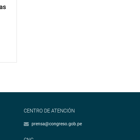
mas
CENTRO DE ATENCIÓN
prensa@congreso.gob.pe
CNC