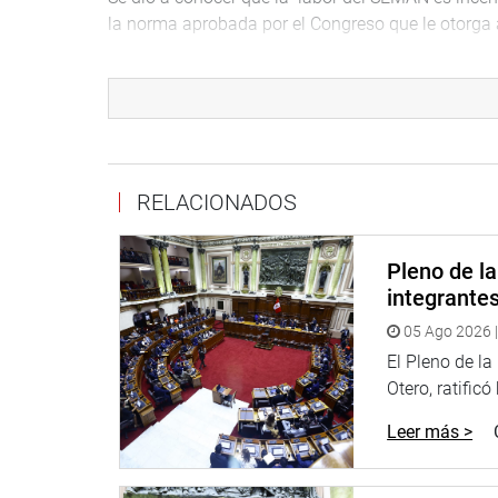
la norma aprobada por el Congreso que le otorga 
El máximo representante de la FAP, refirió que es
importante paso hacia la industrialización en el s
primer país de la región en realizar el servicio de
empresas privadas solo realizan el mantenimiento
“El mantenimiento en el primer escalón es preventi
RELACIONADOS
tercero es el mantenimiento mayor de reparación d
para su reparación. Esto es lo que hace el Seman y e
Pleno de l
tecnología”, refirió Javier Rodríguez de la FAP.
integrante
Luego de la breve exposición realizado por los of
05 Ago 2026 |
se procedió a realizar la visita de inspección a l
El Pleno de l
ubicados en la Base las Palmas, con la finalidad 
Otero, ratificó
asignado para este caso.
Leer más >
Durante el recorrido se pudo apreciar los proces
alta tecnología para este fin que también permiti
orientando sus actividades al material aeronáutic