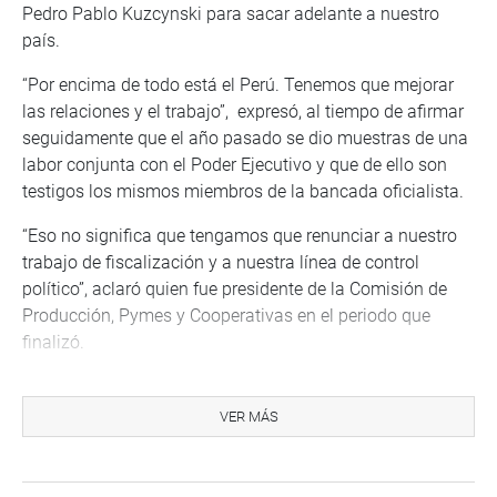
Pedro Pablo Kuzcynski para sacar adelante a nuestro
país.
“Por encima de todo está el Perú. Tenemos que mejorar
las relaciones y el trabajo”, expresó, al tiempo de afirmar
seguidamente que el año pasado se dio muestras de una
labor conjunta con el Poder Ejecutivo y que de ello son
testigos los mismos miembros de la bancada oficialista.
“Eso no significa que tengamos que renunciar a nuestro
trabajo de fiscalización y a nuestra línea de control
político”, aclaró quien fue presidente de la Comisión de
Producción, Pymes y Cooperativas en el periodo que
finalizó.
Mantilla Medina se refirió también a otro de los
problemas existentes como la falta de transparencia, no
VER MÁS
solo en el Poder Ejecutivo, sino también en otras esferas
como los gobiernos regionales y locales, por lo que se
tendrá que revisar y mejorar algunas normas.